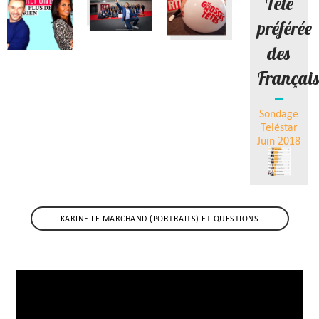
Tête
préférée
des
Françai
Sondage
Teléstar
Juin 2018
KARINE LE MARCHAND (PORTRAITS) ET QUESTIONS