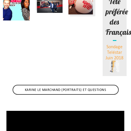
Tête
préférée
des
Françai
Sondage
Teléstar
Juin 2018
KARINE LE MARCHAND (PORTRAITS) ET QUESTIONS