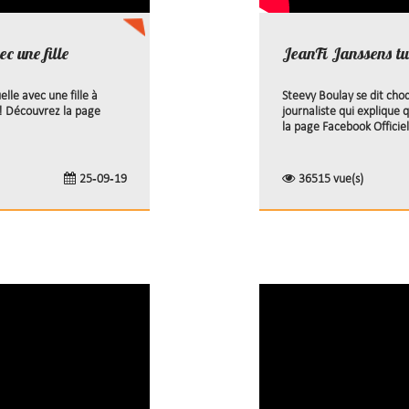
c une fille
JeanFi Janssens tu
lle avec une fille à
Steevy Boulay se dit choq
 ! Découvrez la page
journaliste qui explique
la page Facebook Officiell
25-09-19
36515 vue(s)