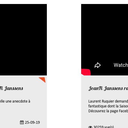
Fi Janssens
JeanFi Janssens r
elle une anecdote à
Laurent Ruquier demande à
fantastique dont la Saiso
Découvrez la page Faceboo
25-09-19
30259 vue(s)