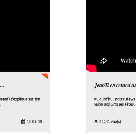
...
JeanFi en retard a
JeanFi s'explique sur son
Aujourd'hui, notre stewar
.
Selon nos Grosses Têtes, c
25-09-19
22241 vue(s)