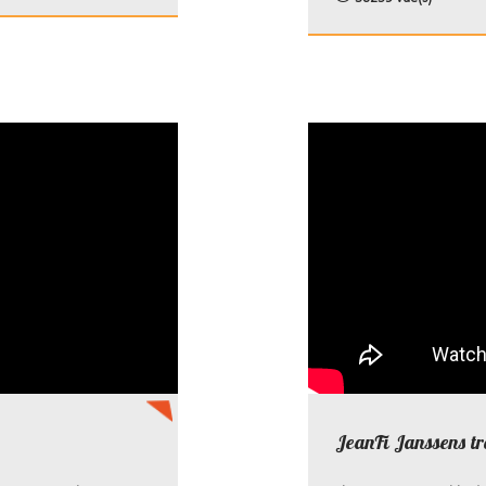
JeanFi Janssens trè